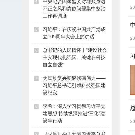
中央纪委国家监委对群众身边
4
2
不正之风和腐败问题集中整治
工作再调度
习近平：在庆祝中国共产党成
5
立105周年大会上的讲话
2
总书记的人民情怀丨“建设社会
6
主义现代化强国，关键在科技
自立自强”
为民族复兴积聚磅礴伟力——
7
习近平总书记引领科技强国建
设纪实
李希：深入学习贯彻习近平党
8
建思想 持续纵深推进“三化”建
设年行动
2
《求是》杂志发表习近平总书
9