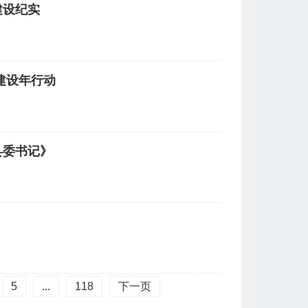
建设纪实
建设年行动
县委书记》
5
...
118
下一页